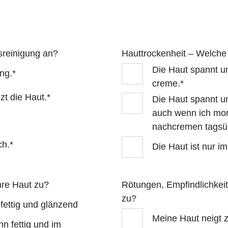
tsreinigung an?
Hauttrockenheit – Welche 
Die Haut spannt un
ng.*
creme.*
zt die Haut.*
Die Haut spannt un
auch wenn ich mo
nachcremen tagsübe
ch.*
Die Haut ist nur im
hre Haut zu?
Rötungen, Empfindlichkeit
zu?
fettig und glänzend
Meine Haut neigt 
nn fettig und im