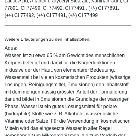
Lactic Acid, Allantoin, Glyceryl Stearate, Xanthan Gum, CI
77891, CI 77499, CI 77492, CI 77491 , (+/-) CI 77891,
(+/-) CI 77492, (+/-) CI 77491, (+/-) CI 77499
Weitere Erläuterungen zu den Inhaltsstoffen:
Aqua:
Wasser. Ist zu etwa 65 % am Gewicht des menschlichen
Körpers beteiligt und damit für die Körperfunktionen,
inklusive der der Haut, von elementarer Bedeutung.
Wasser stellt bei vielen kosmetischen Produkten (wässrige
Lösungen, Reinigungsmittel, Emulsionen) den Inhaltsstoff
mit dem mengenmässig grössten Anteil der Formulierung
dar und bildet in Emulsionen die Grundlage der wässrigen
Phase. Wasser ist ein gutes Lösungsmittel für polare
(hydrophile) Stoffe wie z. B. Alkohole, wasserlösliche
Vitamine oder Salze. Für die Verwendung in kosmetischen
Mitteln wird das eingesetzte Wasser in aller Regel
vorbehandelt um Mikroorganismen, die zum Verderb des