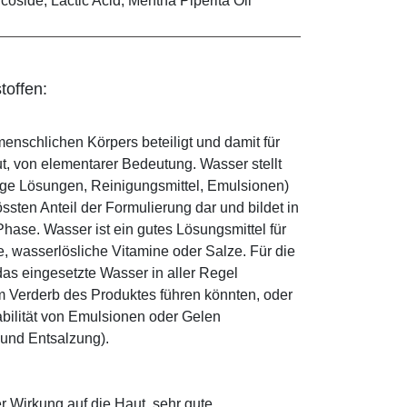
coside, Lactic Acid, Mentha Piperita Oil
toffen:
enschlichen Körpers beteiligt und damit für
ut, von elementarer Bedeutung. Wasser stellt
ige Lösungen, Reinigungsmittel, Emulsionen)
sten Anteil der Formulierung dar und bildet in
ase. Wasser ist ein gutes Lösungsmittel für
le, wasserlösliche Vitamine oder Salze. Für die
as eingesetzte Wasser in aller Regel
 Verderb des Produktes führen könnten, oder
abilität von Emulsionen oder Gelen
 und Entsalzung).
r Wirkung auf die Haut, sehr gute