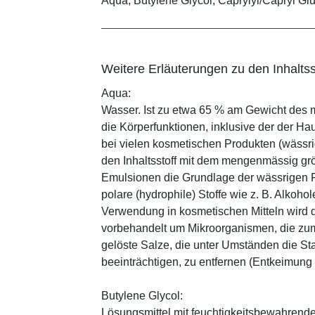
Aqua, Butylene Glycol, Caprylyl/Capryl Glu
Weitere Erläuterungen zu den Inhaltss
Aqua:
Wasser. Ist zu etwa 65 % am Gewicht des m
die Körperfunktionen, inklusive der der Ha
bei vielen kosmetischen Produkten (wässr
den Inhaltsstoff mit dem mengenmässig grös
Emulsionen die Grundlage der wässrigen Ph
polare (hydrophile) Stoffe wie z. B. Alkoho
Verwendung in kosmetischen Mitteln wird d
vorbehandelt um Mikroorganismen, die zum
gelöste Salze, die unter Umständen die St
beeinträchtigen, zu entfernen (Entkeimung
Butylene Glycol:
Lösungsmittel mit feuchtigkeitsbewahrende