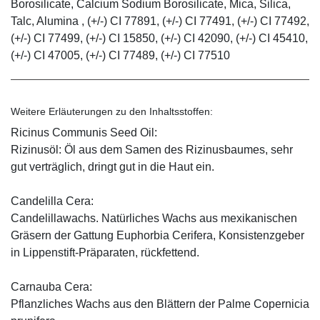
Borosilicate, Calcium Sodium Borosilicate, Mica, Silica,
Talc, Alumina , (+/-) CI 77891, (+/-) CI 77491, (+/-) CI 77492,
(+/-) CI 77499, (+/-) CI 15850, (+/-) CI 42090, (+/-) CI 45410,
(+/-) CI 47005, (+/-) CI 77489, (+/-) CI 77510
Weitere Erläuterungen zu den Inhaltsstoffen:
Ricinus Communis Seed Oil:
Rizinusöl: Öl aus dem Samen des Rizinusbaumes, sehr
gut verträglich, dringt gut in die Haut ein.
Candelilla Cera:
Candelillawachs. Natürliches Wachs aus mexikanischen
Gräsern der Gattung Euphorbia Cerifera, Konsistenzgeber
in Lippenstift-Präparaten, rückfettend.
Carnauba Cera:
Pflanzliches Wachs aus den Blättern der Palme Copernicia