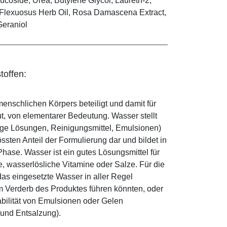
ucoside, Urea, Butylene Glycol, Laureth-2,
 Flexuosus Herb Oil, Rosa Damascena Extract,
Geraniol
toffen:
enschlichen Körpers beteiligt und damit für
ut, von elementarer Bedeutung. Wasser stellt
ige Lösungen, Reinigungsmittel, Emulsionen)
sten Anteil der Formulierung dar und bildet in
ase. Wasser ist ein gutes Lösungsmittel für
le, wasserlösliche Vitamine oder Salze. Für die
as eingesetzte Wasser in aller Regel
 Verderb des Produktes führen könnten, oder
abilität von Emulsionen oder Gelen
 und Entsalzung).