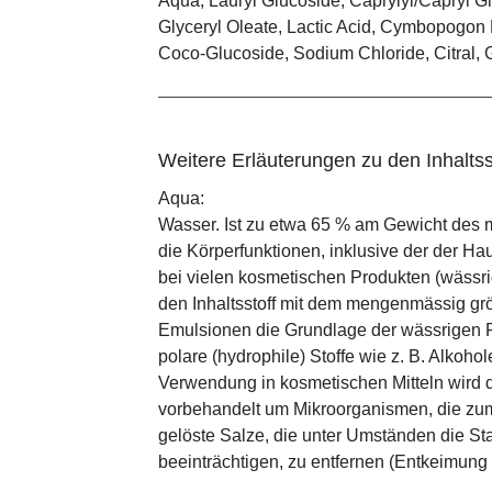
Aqua, Lauryl Glucoside, Caprylyl/Capryl Gl
Glyceryl Oleate, Lactic Acid, Cymbopogon
Coco-Glucoside, Sodium Chloride, Citral, 
Weitere Erläuterungen zu den Inhaltss
Aqua:
Wasser. Ist zu etwa 65 % am Gewicht des m
die Körperfunktionen, inklusive der der Ha
bei vielen kosmetischen Produkten (wässr
den Inhaltsstoff mit dem mengenmässig grös
Emulsionen die Grundlage der wässrigen Ph
polare (hydrophile) Stoffe wie z. B. Alkoho
Verwendung in kosmetischen Mitteln wird d
vorbehandelt um Mikroorganismen, die zum
gelöste Salze, die unter Umständen die St
beeinträchtigen, zu entfernen (Entkeimung