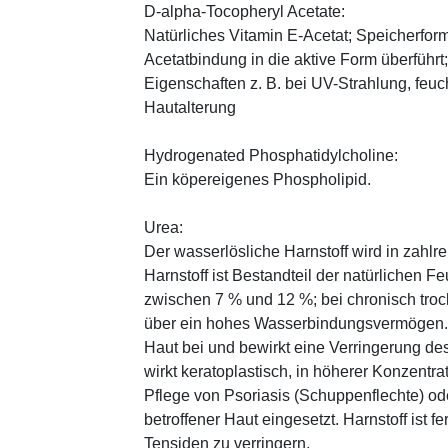
D-alpha-Tocopheryl Acetate:
Natürliches Vitamin E-Acetat; Speicherform
Acetatbindung in die aktive Form überführt
Eigenschaften z. B. bei UV-Strahlung, feuc
Hautalterung
Hydrogenated Phosphatidylcholine:
Ein köpereigenes Phospholipid.
Urea:
Der wasserlösliche Harnstoff wird in zahlr
Harnstoff ist Bestandteil der natürlichen F
zwischen 7 % und 12 %; bei chronisch trock
über ein hohes Wasserbindungsvermögen. E
Haut bei und bewirkt eine Verringerung de
wirkt keratoplastisch, in höherer Konzentra
Pflege von Psoriasis (Schuppenflechte) ode
betroffener Haut eingesetzt. Harnstoff ist fe
Tensiden zu verringern.