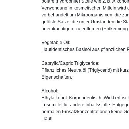
polare (hydrophile) Stoffe wie z. B. Alkoho
Verwendung in kosmetischen Mitteln wird d
vorbehandelt um Mikroorganismen, die zum
gelöste Salze, die unter Umständen die St
beeinträchtigen, zu entfernen (Entkeimung
Vegetable Oil:
Hautidentisches Basisöl aus pflanzlichen Ro
Caprylic/Capric Triglyceride:
Pflanzliches Neutralöl (Triglycerid) mit kur
Eigenschaften.
Alcohol:
Ethylalkohol: Körperidentisch. Wirkt erfrisc
Lösemittel für andere Inhaltsstoffe. Entg
normalen Einsatzkonzentrationen keine Ge
Haut!