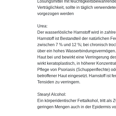
Lösungsmittel mit feuchtigkeitsbewahrende
Verträglichkeit, sollte in täglich verwend
vorgezogen werden
Urea:
Der wasserlösliche Harnstoff wird in zahlr
Harnstoff ist Bestandteil der natürlichen F
zwischen 7 % und 12 %; bei chronisch trock
über ein hohes Wasserbindungsvermögen. E
Haut bei und bewirkt eine Verringerung de
wirkt keratoplastisch, in höherer Konzentra
Pflege von Psoriasis (Schuppenflechte) ode
betroffener Haut eingesetzt. Harnstoff ist fe
Tensiden zu verringern.
Stearyl Alcohol:
Ein körperidentischer Fettalkohol, tritt als
geringen Mengen auch in der Epidermis v