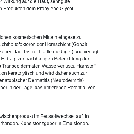
r Wirkung auf die Haut, sehr gute
eten Produkten dem Propylene Glycol
eichen kosmetischen Mitteln eingesetzt.
euchthaltefaktoren der Hornschicht (Gehalt
ener Haut bis zur Hälfte niedriger) und verfügt
r trägt zur nachhaltigen Befeuchtung der
s Transepidermalen Wasserverlusts. Harnstoff
tion keratolytisch und wird daher auch zur
r atopischer Dermatitis (Neurodermitis)
rner in der Lage, das irritierende Potential von
 Zwischenprodukt im Fettstoffwechsel auf, in
orhanden. Konsistenzgeber in Emulsionen.