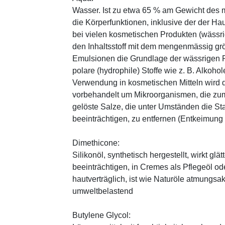
Wasser. Ist zu etwa 65 % am Gewicht des m
die Körperfunktionen, inklusive der der Ha
bei vielen kosmetischen Produkten (wässr
den Inhaltsstoff mit dem mengenmässig grös
Emulsionen die Grundlage der wässrigen Ph
polare (hydrophile) Stoffe wie z. B. Alkoho
Verwendung in kosmetischen Mitteln wird d
vorbehandelt um Mikroorganismen, die zum
gelöste Salze, die unter Umständen die St
beeinträchtigen, zu entfernen (Entkeimung
Dimethicone:
Silikonöl, synthetisch hergestellt, wirkt g
beeinträchtigen, in Cremes als Pflegeöl od
hautverträglich, ist wie Naturöle atmungsa
umweltbelastend
Butylene Glycol: