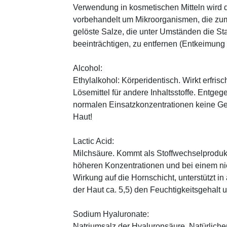
Verwendung in kosmetischen Mitteln wird d
vorbehandelt um Mikroorganismen, die zum
gelöste Salze, die unter Umständen die St
beeinträchtigen, zu entfernen (Entkeimung
Alcohol:
Ethylalkohol: Körperidentisch. Wirkt erfrisc
Lösemittel für andere Inhaltsstoffe. Entg
normalen Einsatzkonzentrationen keine Ge
Haut!
Lactic Acid:
Milchsäure. Kommt als Stoffwechselprodukt 
höheren Konzentrationen und bei einem ni
Wirkung auf die Hornschicht, unterstützt i
der Haut ca. 5,5) den Feuchtigkeitsgehalt
Sodium Hyaluronate:
Natriumsalz der Hyaluronsäure. Natürliche