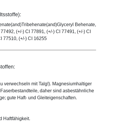
tsstoffe):
henate(and)Tribehenate(and)Glyceryl Behenate,
 77492, (+/-) CI 77891, (+/-) CI 77491, (+/-) CI
CI 77510, (+/-) CI 16255
toffen:
zu verwechseln mit Talg!). Magnesiumhaltiger
e Faserbestandteile, daher sind asbestähnliche
; gute Haft- und Gleiteigenschaften.
d Haftfähigkeit.