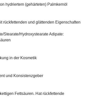
on hydriertem (gehärteten) Palmkernöl
t rückfettenden und glättenden Eigenschaften
te/Stearate/Hydroxystearate Adipate:
säuren
rkung in der Kosmetik
ient und Konsistenzgeber
zkettigen Fettsäuren. Hat rückfettende