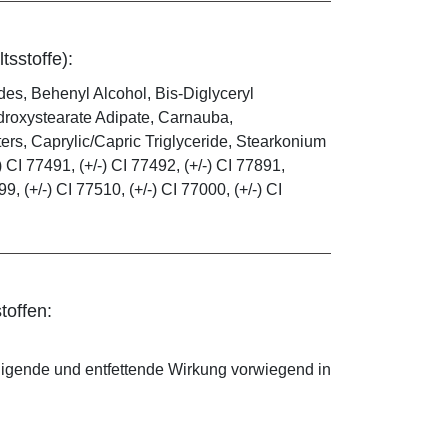
tsstoffe):
es, Behenyl Alcohol, Bis-Diglyceryl
droxystearate Adipate, Carnauba,
rs, Caprylic/Capric Triglyceride, Stearkonium
 CI 77491, (+/-) CI 77492, (+/-) CI 77891,
99, (+/-) CI 77510, (+/-) CI 77000, (+/-) CI
toffen:
nigende und entfettende Wirkung vorwiegend in