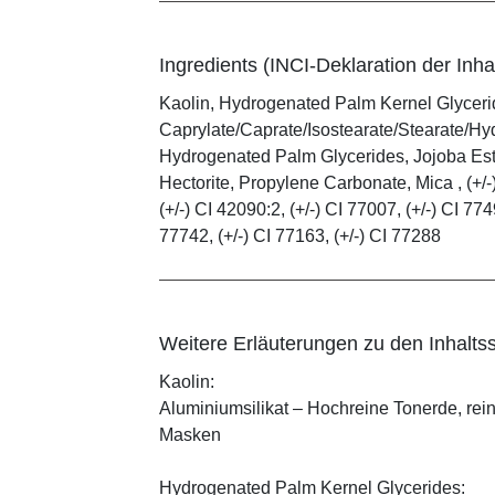
Ingredients (INCI-Deklaration der Inhal
Kaolin, Hydrogenated Palm Kernel Glycerid
Caprylate/Caprate/Isostearate/Stearate/Hy
Hydrogenated Palm Glycerides, Jojoba Este
Hectorite, Propylene Carbonate, Mica , (+/-)
(+/-) CI 42090:2, (+/-) CI 77007, (+/-) CI 774
77742, (+/-) CI 77163, (+/-) CI 77288
Weitere Erläuterungen zu den Inhaltss
Kaolin:
Aluminiumsilikat – Hochreine Tonerde, rei
Masken
Hydrogenated Palm Kernel Glycerides: