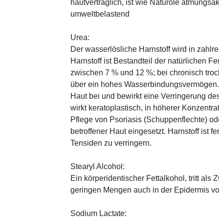
hautverträglich, ist wie Naturöle atmungsa
umweltbelastend
Urea:
Der wasserlösliche Harnstoff wird in zahlr
Harnstoff ist Bestandteil der natürlichen F
zwischen 7 % und 12 %; bei chronisch trock
über ein hohes Wasserbindungsvermögen. E
Haut bei und bewirkt eine Verringerung de
wirkt keratoplastisch, in höherer Konzentra
Pflege von Psoriasis (Schuppenflechte) ode
betroffener Haut eingesetzt. Harnstoff ist fe
Tensiden zu verringern.
Stearyl Alcohol:
Ein körperidentischer Fettalkohol, tritt als
geringen Mengen auch in der Epidermis v
Sodium Lactate: