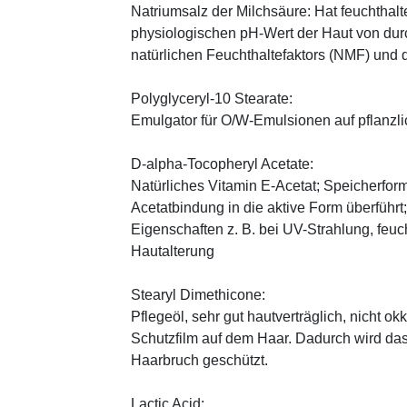
Natriumsalz der Milchsäure: Hat feuchthal
physiologischen pH-Wert der Haut von durch
natürlichen Feuchthaltefaktors (NMF) und
Polyglyceryl-10 Stearate:
Emulgator für O/W-Emulsionen auf pflanzli
D-alpha-Tocopheryl Acetate:
Natürliches Vitamin E-Acetat; Speicherform
Acetatbindung in die aktive Form überführt
Eigenschaften z. B. bei UV-Strahlung, feuc
Hautalterung
Stearyl Dimethicone:
Pflegeöl, sehr gut hautverträglich, nicht ok
Schutzfilm auf dem Haar. Dadurch wird da
Haarbruch geschützt.
Lactic Acid: