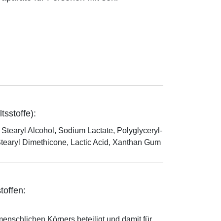
tsstoffe):
Stearyl Alcohol, Sodium Lactate, Polyglyceryl-
Stearyl Dimethicone, Lactic Acid, Xanthan Gum
toffen:
enschlichen Körpers beteiligt und damit für