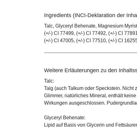
Ingredients (INCI-Deklaration der Inhal
Talc, Glyceryl Behenate, Magnesium Myrista
(+/-) CI 77499, (+/-) CI 77492, (+/-) CI 77891
(+/-) CI 47005, (+/-) CI 77510, (+/-) CI 1625
Weitere Erläuterungen zu den Inhaltss
Talc:
Talg (auch Talkum oder Speckstein. Nicht 
Glimmer, natürliches Mineral, enthält kein
Wirkungen ausgeschlossen. Pudergrundlage
Glyceryl Behenate:
Lipid auf Basis von Glycerin und Fettsäure