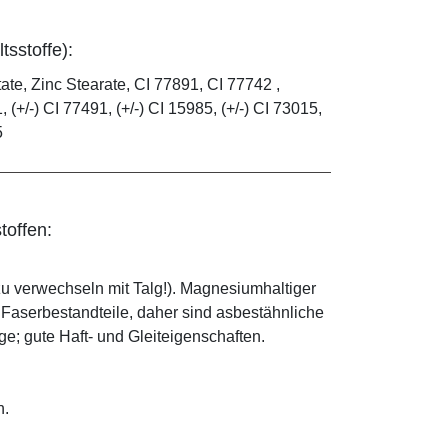
tsstoffe):
te, Zinc Stearate, CI 77891, CI 77742 ,
, (+/-) CI 77491, (+/-) CI 15985, (+/-) CI 73015,
5
toffen:
zu verwechseln mit Talg!). Magnesiumhaltiger
e Faserbestandteile, daher sind asbestähnliche
; gute Haft- und Gleiteigenschaften.
n.