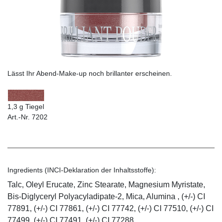
Lässt Ihr Abend-Make-up noch brillanter erscheinen.
1,3 g Tiegel
Art.-Nr. 7202
Ingredients (INCI-Deklaration der Inhaltsstoffe):
Talc, Oleyl Erucate, Zinc Stearate, Magnesium Myristate,
Bis-Diglyceryl Polyacyladipate-2, Mica, Alumina , (+/-) CI
77891, (+/-) CI 77861, (+/-) CI 77742, (+/-) CI 77510, (+/-) CI
77499, (+/-) CI 77491, (+/-) CI 77288