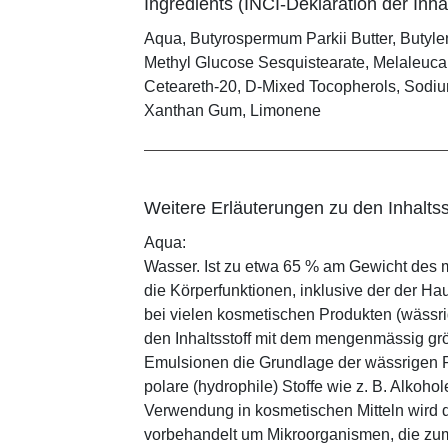
Ingredients (INCI-Deklaration der Inhal
Aqua, Butyrospermum Parkii Butter, Butylen
Methyl Glucose Sesquistearate, Melaleuca A
Ceteareth-20, D-Mixed Tocopherols, Sodium
Xanthan Gum, Limonene
Weitere Erläuterungen zu den Inhaltss
Aqua:
Wasser. Ist zu etwa 65 % am Gewicht des m
die Körperfunktionen, inklusive der der Ha
bei vielen kosmetischen Produkten (wässr
den Inhaltsstoff mit dem mengenmässig grös
Emulsionen die Grundlage der wässrigen Ph
polare (hydrophile) Stoffe wie z. B. Alkoho
Verwendung in kosmetischen Mitteln wird d
vorbehandelt um Mikroorganismen, die zum