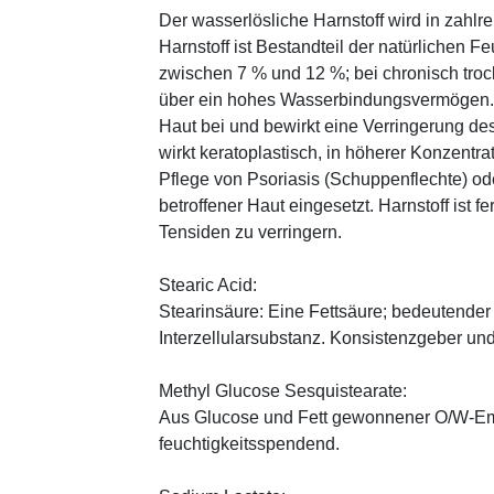
Der wasserlösliche Harnstoff wird in zahlr
Harnstoff ist Bestandteil der natürlichen F
zwischen 7 % und 12 %; bei chronisch trock
über ein hohes Wasserbindungsvermögen. E
Haut bei und bewirkt eine Verringerung de
wirkt keratoplastisch, in höherer Konzentra
Pflege von Psoriasis (Schuppenflechte) ode
betroffener Haut eingesetzt. Harnstoff ist fe
Tensiden zu verringern.
Stearic Acid:
Stearinsäure: Eine Fettsäure; bedeutender
Interzellularsubstanz. Konsistenzgeber u
Methyl Glucose Sesquistearate:
Aus Glucose und Fett gewonnener O/W-Emu
feuchtigkeitsspendend.