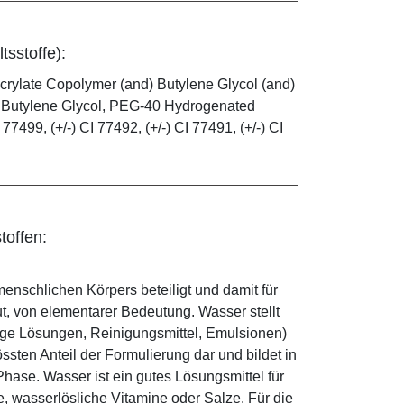
tsstoffe):
rylate Copolymer (and) Butylene Glycol (and)
l, Butylene Glycol, PEG-40 Hydrogenated
77499, (+/-) CI 77492, (+/-) CI 77491, (+/-) CI
toffen:
enschlichen Körpers beteiligt und damit für
ut, von elementarer Bedeutung. Wasser stellt
ige Lösungen, Reinigungsmittel, Emulsionen)
sten Anteil der Formulierung dar und bildet in
ase. Wasser ist ein gutes Lösungsmittel für
le, wasserlösliche Vitamine oder Salze. Für die