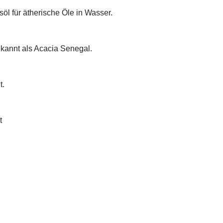
öl für ätherische Öle in Wasser.
ekannt als Acacia Senegal.
t.
t