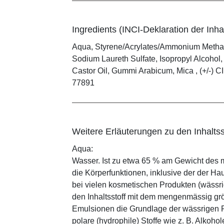
Ingredients (INCI-Deklaration der Inhal
Aqua, Styrene/Acrylates/Ammonium Methac
Sodium Laureth Sulfate, Isopropyl Alcoho
Castor Oil, Gummi Arabicum, Mica , (+/-) CI 
77891
Weitere Erläuterungen zu den Inhaltss
Aqua:
Wasser. Ist zu etwa 65 % am Gewicht des m
die Körperfunktionen, inklusive der der Ha
bei vielen kosmetischen Produkten (wässr
den Inhaltsstoff mit dem mengenmässig grös
Emulsionen die Grundlage der wässrigen Ph
polare (hydrophile) Stoffe wie z. B. Alkoho