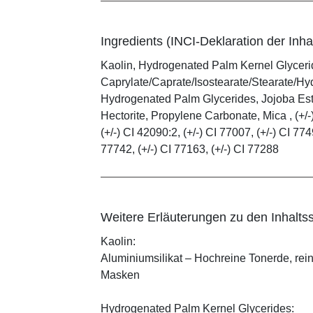
Ingredients (INCI-Deklaration der Inhal
Kaolin, Hydrogenated Palm Kernel Glycerid
Caprylate/Caprate/Isostearate/Stearate/Hy
Hydrogenated Palm Glycerides, Jojoba Este
Hectorite, Propylene Carbonate, Mica , (+/-)
(+/-) CI 42090:2, (+/-) CI 77007, (+/-) CI 774
77742, (+/-) CI 77163, (+/-) CI 77288
Weitere Erläuterungen zu den Inhaltss
Kaolin:
Aluminiumsilikat – Hochreine Tonerde, rei
Masken
Hydrogenated Palm Kernel Glycerides: