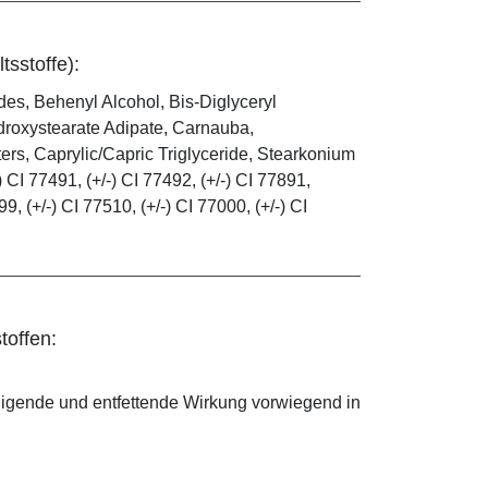
tsstoffe):
es, Behenyl Alcohol, Bis-Diglyceryl
droxystearate Adipate, Carnauba,
rs, Caprylic/Capric Triglyceride, Stearkonium
 CI 77491, (+/-) CI 77492, (+/-) CI 77891,
99, (+/-) CI 77510, (+/-) CI 77000, (+/-) CI
toffen:
nigende und entfettende Wirkung vorwiegend in