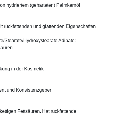
on hydriertem (gehärteten) Palmkernöl
t rückfettenden und glättenden Eigenschaften
te/Stearate/Hydroxystearate Adipate:
säuren
rkung in der Kosmetik
ient und Konsistenzgeber
zkettigen Fettsäuren. Hat rückfettende