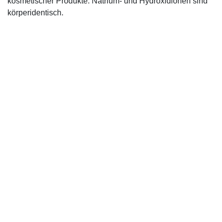
kosmetischer Produkte. Natrium- und Hydroxidionen sind
körperidentisch.