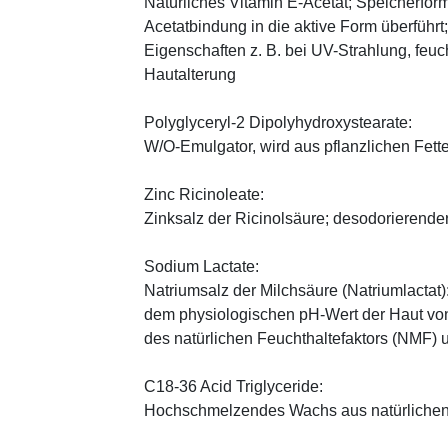
Natürliches Vitamin E-Acetat; Speicherform
Acetatbindung in die aktive Form überführt
Eigenschaften z. B. bei UV-Strahlung, feuc
Hautalterung
Polyglyceryl-2 Dipolyhydroxystearate:
W/O-Emulgator, wird aus pflanzlichen Fette
Zinc Ricinoleate:
Zinksalz der Ricinolsäure; desodorierender
Sodium Lactate:
Natriumsalz der Milchsäure (Natriumlactat)
dem physiologischen pH-Wert der Haut von 
des natürlichen Feuchthaltefaktors (NMF)
C18-36 Acid Triglyceride:
Hochschmelzendes Wachs aus natürlichen