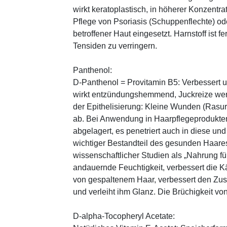
wirkt keratoplastisch, in höherer Konzentra
Pflege von Psoriasis (Schuppenflechte) ode
betroffener Haut eingesetzt. Harnstoff ist fe
Tensiden zu verringern.
Panthenol:
D-Panthenol = Provitamin B5: Verbessert 
wirkt entzündungshemmend, Juckreize wer
der Epithelisierung: Kleine Wunden (Rasu
ab. Bei Anwendung in Haarpflegeprodukten
abgelagert, es penetriert auch in diese und
wichtiger Bestandteil des gesunden Haares 
wissenschaftlicher Studien als „Nahrung fü
andauernde Feuchtigkeit, verbessert die K
von gespaltenem Haar, verbessert den Zus
und verleiht ihm Glanz. Die Brüchigkeit vo
D-alpha-Tocopheryl Acetate: