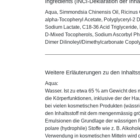
Ingredients (INCI-Deklaration der Inhal
Aqua, Simmondsia Chinensis Oil, Ricinus 
alpha-Tocopheryl Acetate, Polyglyceryl-2 D
Sodium Lactate, C18-36 Acid Triglyceride, 
D-Mixed Tocopherols, Sodium Ascorbyl Phos
Dimer Dilinoleyl/Dimethylcarbonate Copol
Weitere Erläuterungen zu den Inhaltss
Aqua:
Wasser. Ist zu etwa 65 % am Gewicht des m
die Körperfunktionen, inklusive der der Ha
bei vielen kosmetischen Produkten (wässr
den Inhaltsstoff mit dem mengenmässig grös
Emulsionen die Grundlage der wässrigen Ph
polare (hydrophile) Stoffe wie z. B. Alkoho
Verwendung in kosmetischen Mitteln wird d