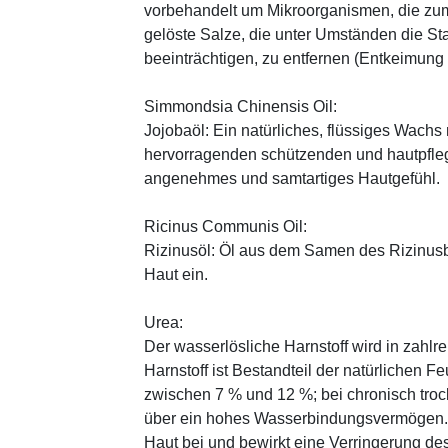
vorbehandelt um Mikroorganismen, die zum
gelöste Salze, die unter Umständen die St
beeinträchtigen, zu entfernen (Entkeimung
Simmondsia Chinensis Oil:
Jojobaöl: Ein natürliches, flüssiges Wachs 
hervorragenden schützenden und hautpfle
angenehmes und samtartiges Hautgefühl.
Ricinus Communis Oil:
Rizinusöl: Öl aus dem Samen des Rizinusbau
Haut ein.
Urea:
Der wasserlösliche Harnstoff wird in zahlr
Harnstoff ist Bestandteil der natürlichen F
zwischen 7 % und 12 %; bei chronisch trock
über ein hohes Wasserbindungsvermögen. E
Haut bei und bewirkt eine Verringerung de