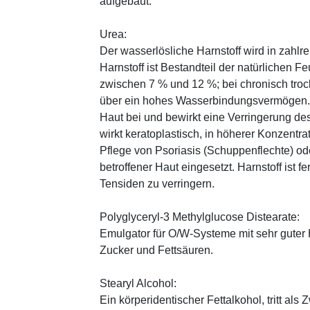
aufgebaut.
Urea:
Der wasserlösliche Harnstoff wird in zahlr
Harnstoff ist Bestandteil der natürlichen F
zwischen 7 % und 12 %; bei chronisch trock
über ein hohes Wasserbindungsvermögen. E
Haut bei und bewirkt eine Verringerung de
wirkt keratoplastisch, in höherer Konzentra
Pflege von Psoriasis (Schuppenflechte) ode
betroffener Haut eingesetzt. Harnstoff ist fe
Tensiden zu verringern.
Polyglyceryl-3 Methylglucose Distearate:
Emulgator für O/W-Systeme mit sehr guter 
Zucker und Fettsäuren.
Stearyl Alcohol:
Ein körperidentischer Fettalkohol, tritt als