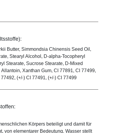
tsstoffe):
kii Butter, Simmondsia Chinensis Seed Oil,
ate, Stearyl Alcohol, D-alpha-Tocopheryl
ryl Stearate, Sucrose Stearate, D-Mixed
d, Allantoin, Xanthan Gum, CI 77891, CI 77499,
I 77492, (+/-) CI 77491, (+/-) CI 77499
toffen:
enschlichen Körpers beteiligt und damit für
ut, von elementarer Bedeutung. Wasser stellt