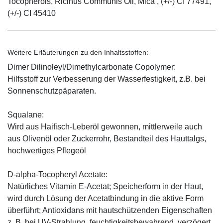
Tocopherols, Ricinus Communis Oil, Mica , (+/-) CI 77491,
(+/-) CI 45410
Weitere Erläuterungen zu den Inhaltsstoffen:
Dimer Dilinoleyl/Dimethylcarbonate Copolymer:
Hilfsstoff zur Verbesserung der Wasserfestigkeit, z.B. bei
Sonnenschutzpäparaten.
Squalane:
Wird aus Haifisch-Leberöl gewonnen, mittlerweile auch
aus Olivenöl oder Zuckerrohr, Bestandteil des Hauttalgs,
hochwertiges Pflegeöl
D-alpha-Tocopheryl Acetate:
Natürliches Vitamin E-Acetat; Speicherform in der Haut,
wird durch Lösung der Acetatbindung in die aktive Form
überführt; Antioxidans mit hautschützenden Eigenschaften
z. B. bei UV-Strahlung, feuchtigkeitsbewahrend, verzögert