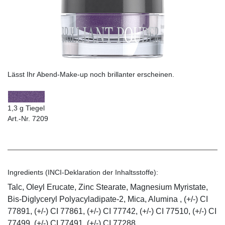
Lässt Ihr Abend-Make-up noch brillanter erscheinen.
1,3 g Tiegel
Art.-Nr. 7209
Ingredients (INCI-Deklaration der Inhaltsstoffe):
Talc, Oleyl Erucate, Zinc Stearate, Magnesium Myristate,
Bis-Diglyceryl Polyacyladipate-2, Mica, Alumina , (+/-) CI
77891, (+/-) CI 77861, (+/-) CI 77742, (+/-) CI 77510, (+/-) CI
77499, (+/-) CI 77491, (+/-) CI 77288