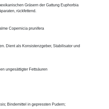
mexikanischen Gräsern der Gattung Euphorbia
äparaten, rückfettend.
alme Copernicia prunifera
n. Dient als Konsistenzgeber, Stabilisator und
len ungesättigter Fettsäuren
asis; Bindemittel in gepressten Pudern;