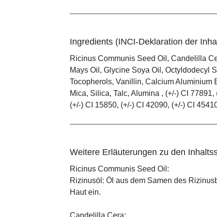
Ingredients (INCI-Deklaration der Inhal
Ricinus Communis Seed Oil, Candelilla C
Mays Oil, Glycine Soya Oil, Octyldodecyl S
Tocopherols, Vanillin, Calcium Aluminium B
Mica, Silica, Talc, Alumina , (+/-) CI 77891, 
(+/-) CI 15850, (+/-) CI 42090, (+/-) CI 4541
Weitere Erläuterungen zu den Inhaltss
Ricinus Communis Seed Oil:
Rizinusöl: Öl aus dem Samen des Rizinusbau
Haut ein.
Candelilla Cera: