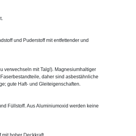
t.
ndstoff und Puderstoff mit entfettender und
zu verwechseln mit Talg!). Magnesiumhaltiger
e Faserbestandteile, daher sind asbestähnliche
; gute Haft- und Gleiteigenschaften.
 und Füllstoff. Aus Aluminiumoxid werden keine
f mit hoher Deckkraft