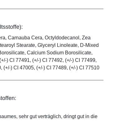
tsstoffe):
era, Carnauba Cera, Octyldodecanol, Zea
tearoyl Stearate, Glyceryl Linoleate, D-Mixed
orosilicate, Calcium Sodium Borosilicate,
(+/-) CI 77491, (+/-) CI 77492, (+/-) CI 77499,
0, (+/-) CI 47005, (+/-) CI 77489, (+/-) CI 77510
toffen:
mes, sehr gut verträglich, dringt gut in die