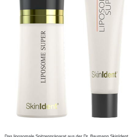
Das liposomale Spitzenpräparat aus der Dr. Baumann SkinIdent