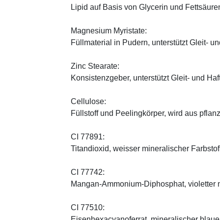
Lipid auf Basis von Glycerin und Fettsäure
Magnesium Myristate:
Füllmaterial in Pudern, unterstützt Gleit- un
Zinc Stearate:
Konsistenzgeber, unterstützt Gleit- und Haf
Cellulose:
Füllstoff und Peelingkörper, wird aus pfl
CI 77891:
Titandioxid, weisser mineralischer Farbstof
CI 77742:
Mangan-Ammonium-Diphosphat, violetter m
CI 77510:
Eisenhexacyanoferrat, mineralischer blauer 