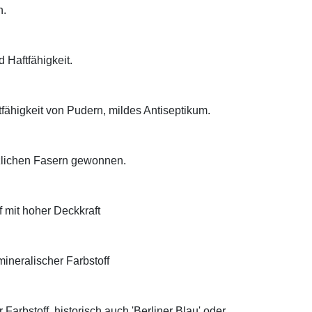
n.
d Haftfähigkeit.
tfähigkeit von Pudern, mildes Antiseptikum.
anzlichen Fasern gewonnen.
f mit hoher Deckkraft
ineralischer Farbstoff
Farbstoff, historisch auch 'Berliner Blau' oder