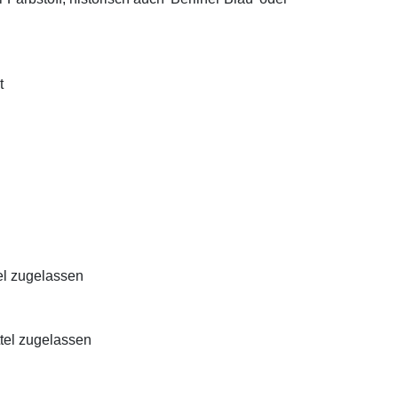
t
el zugelassen
ttel zugelassen