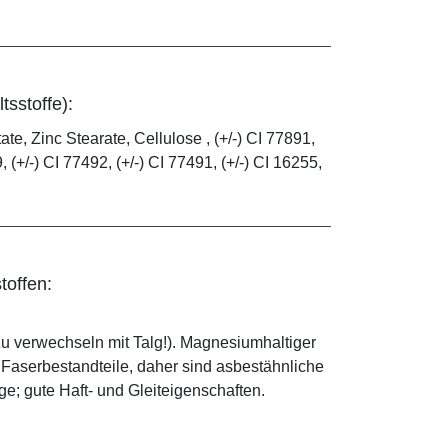
tsstoffe):
e, Zinc Stearate, Cellulose , (+/-) CI 77891,
, (+/-) CI 77492, (+/-) CI 77491, (+/-) CI 16255,
toffen:
zu verwechseln mit Talg!). Magnesiumhaltiger
e Faserbestandteile, daher sind asbestähnliche
; gute Haft- und Gleiteigenschaften.