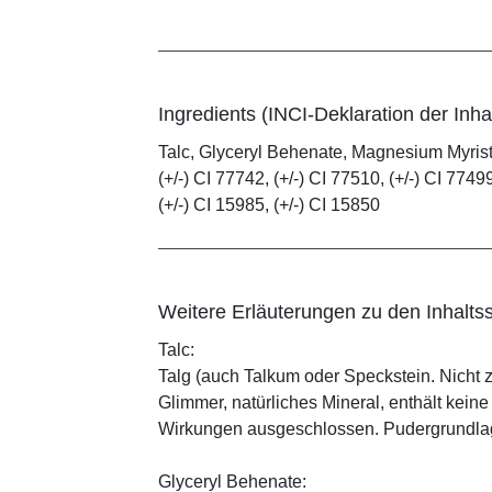
Ingredients (INCI-Deklaration der Inhal
Talc, Glyceryl Behenate, Magnesium Myristat
(+/-) CI 77742, (+/-) CI 77510, (+/-) CI 77499
(+/-) CI 15985, (+/-) CI 15850
Weitere Erläuterungen zu den Inhaltss
Talc:
Talg (auch Talkum oder Speckstein. Nicht 
Glimmer, natürliches Mineral, enthält kein
Wirkungen ausgeschlossen. Pudergrundlage
Glyceryl Behenate: