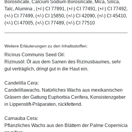
Borosilicate, Calcium Sodium Borosilicate, Mica, Silica,
Talc, Alumina , (+/-) CI 77891, (+/-) CI 77491, (+/-) CI 77492,
(+/-) CI 77499, (+/-) CI 15850, (+/-) CI 42090, (+/-) CI 45410,
(+/-) CI 47005, (+/-) CI 77489, (+/-) CI 77510
Weitere Erläuterungen zu den Inhaltsstoffen:
Ricinus Communis Seed Oil:
Rizinusöl: Öl aus dem Samen des Rizinusbaumes, sehr
gut verträglich, dringt gut in die Haut ein.
Candelilla Cera:
Candelillawachs. Natürliches Wachs aus mexikanischen
Gräsern der Gattung Euphorbia Cerifera, Konsistenzgeber
in Lippenstift-Präparaten, rückfettend.
Carnauba Cera:
Pflanzliches Wachs aus den Blättern der Palme Copernicia