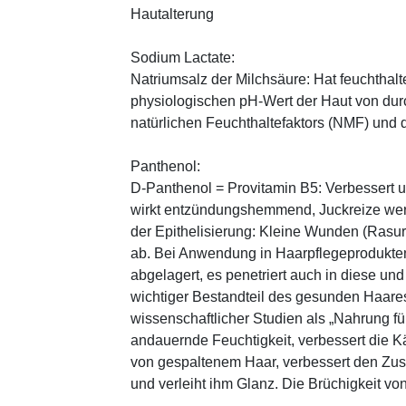
Hautalterung
Sodium Lactate:
Natriumsalz der Milchsäure: Hat feuchthal
physiologischen pH-Wert der Haut von durch
natürlichen Feuchthaltefaktors (NMF) und
Panthenol:
D-Panthenol = Provitamin B5: Verbessert 
wirkt entzündungshemmend, Juckreize wer
der Epithelisierung: Kleine Wunden (Rasu
ab. Bei Anwendung in Haarpflegeprodukten
abgelagert, es penetriert auch in diese und
wichtiger Bestandteil des gesunden Haares 
wissenschaftlicher Studien als „Nahrung fü
andauernde Feuchtigkeit, verbessert die K
von gespaltenem Haar, verbessert den Zus
und verleiht ihm Glanz. Die Brüchigkeit vo