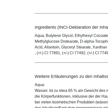
Ingredients (INCI-Deklaration der Inhal
Aqua, Butylene Glycol, Ethylhexyl Cocoate
Methylglucose Distearate, D-alpha-Tocophe
Acid, Allantoin, Glyceryl Stearate, Xanth
, (+/-) CI 77891, (+/-) CI 77492, (+/-) CI 774
Weitere Erläuterungen zu den Inhaltss
Aqua:
Wasser. Ist zu etwa 65 % am Gewicht des m
die Körperfunktionen, inklusive der der Ha
bei vielen kosmetischen Produkten (wässr
den Inhaltsstoff mit dem mengenmässig grös