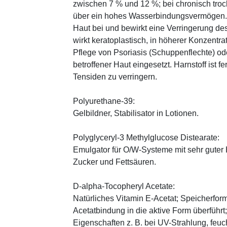
zwischen 7 % und 12 %; bei chronisch trock
über ein hohes Wasserbindungsvermögen. E
Haut bei und bewirkt eine Verringerung de
wirkt keratoplastisch, in höherer Konzentra
Pflege von Psoriasis (Schuppenflechte) ode
betroffener Haut eingesetzt. Harnstoff ist fe
Tensiden zu verringern.
Polyurethane-39:
Gelbildner, Stabilisator in Lotionen.
Polyglyceryl-3 Methylglucose Distearate:
Emulgator für O/W-Systeme mit sehr guter 
Zucker und Fettsäuren.
D-alpha-Tocopheryl Acetate:
Natürliches Vitamin E-Acetat; Speicherform
Acetatbindung in die aktive Form überführt
Eigenschaften z. B. bei UV-Strahlung, feuc