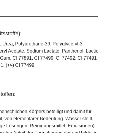
tsstoffe):
, Urea, Polyurethane-39, Polyglyceryl-3
ryl Acetate, Sodium Lactate, Panthenol, Lactic
an Gum, CI 77891, CI 77499, CI 77492, CI 77491
91, (+/-) CI 77499
toffen:
enschlichen Körpers beteiligt und damit für
ut, von elementarer Bedeutung. Wasser stellt
ige Lösungen, Reinigungsmittel, Emulsionen)
sten Anteil der Formulierung dar und bildet in