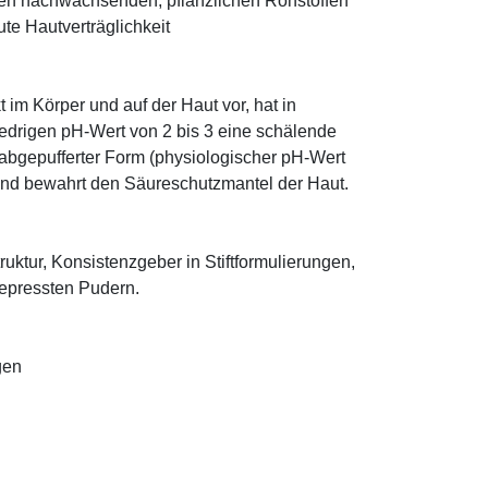
den nachwachsenden, pflanzlichen Rohstoffen
te Hautverträglichkeit
im Körper und auf der Haut vor, hat in
edrigen pH-Wert von 2 bis 3 eine schälende
n abgepufferter Form (physiologischer pH-Wert
 und bewahrt den Säureschutzmantel der Haut.
truktur, Konsistenzgeber in Stiftformulierungen,
 gepressten Pudern.
gen