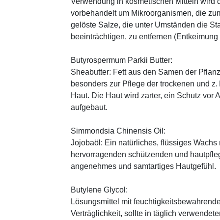
Verwendung in kosmetischen Mitteln wird d
vorbehandelt um Mikroorganismen, die zum
gelöste Salze, die unter Umständen die St
beeinträchtigen, zu entfernen (Entkeimung
Butyrospermum Parkii Butter:
Sheabutter: Fett aus den Samen der Pflanz
besonders zur Pflege der trockenen und z
Haut. Die Haut wird zarter, ein Schutz vor
aufgebaut.
Simmondsia Chinensis Oil:
Jojobaöl: Ein natürliches, flüssiges Wachs 
hervorragenden schützenden und hautpfle
angenehmes und samtartiges Hautgefühl.
Butylene Glycol:
Lösungsmittel mit feuchtigkeitsbewahrende
Verträglichkeit, sollte in täglich verwend