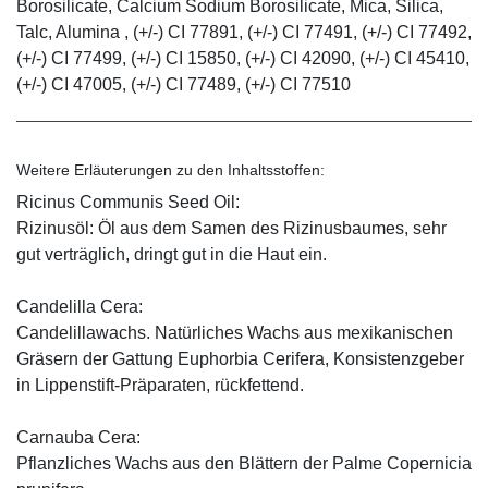
Borosilicate, Calcium Sodium Borosilicate, Mica, Silica,
Talc, Alumina , (+/-) CI 77891, (+/-) CI 77491, (+/-) CI 77492,
(+/-) CI 77499, (+/-) CI 15850, (+/-) CI 42090, (+/-) CI 45410,
(+/-) CI 47005, (+/-) CI 77489, (+/-) CI 77510
Weitere Erläuterungen zu den Inhaltsstoffen:
Ricinus Communis Seed Oil:
Rizinusöl: Öl aus dem Samen des Rizinusbaumes, sehr
gut verträglich, dringt gut in die Haut ein.
Candelilla Cera:
Candelillawachs. Natürliches Wachs aus mexikanischen
Gräsern der Gattung Euphorbia Cerifera, Konsistenzgeber
in Lippenstift-Präparaten, rückfettend.
Carnauba Cera:
Pflanzliches Wachs aus den Blättern der Palme Copernicia