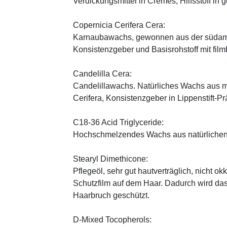
Verdickungsmittel in Cremes, Hilfsstoff in
Copernicia Cerifera Cera:
Karnaubawachs, gewonnen aus der südame
Konsistenzgeber und Basisrohstoff mit fil
Candelilla Cera:
Candelillawachs. Natürliches Wachs aus 
Cerifera, Konsistenzgeber in Lippenstift-Pr
C18-36 Acid Triglyceride:
Hochschmelzendes Wachs aus natürlichen
Stearyl Dimethicone:
Pflegeöl, sehr gut hautverträglich, nicht ok
Schutzfilm auf dem Haar. Dadurch wird da
Haarbruch geschützt.
D-Mixed Tocopherols: