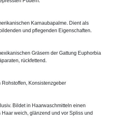
 gepressten Pudern.
rikanischen Karnaubapalme. Dient als
mbildenden und pflegenden Eigenschaften.
mexikanischen Gräsern der Gattung Euphorbia
äparaten, rückfettend.
 Rohstoffen, Konsistenzgeber
klusiv. Bildet in Haarwaschmitteln einen
s Haar weich, glänzend und vor Spliss und