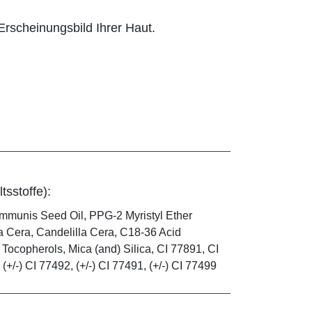
rscheinungsbild Ihrer Haut.
tsstoffe):
mmunis Seed Oil, PPG-2 Myristyl Ether
a Cera, Candelilla Cera, C18-36 Acid
 Tocopherols, Mica (and) Silica, CI 77891, CI
(+/-) CI 77492, (+/-) CI 77491, (+/-) CI 77499