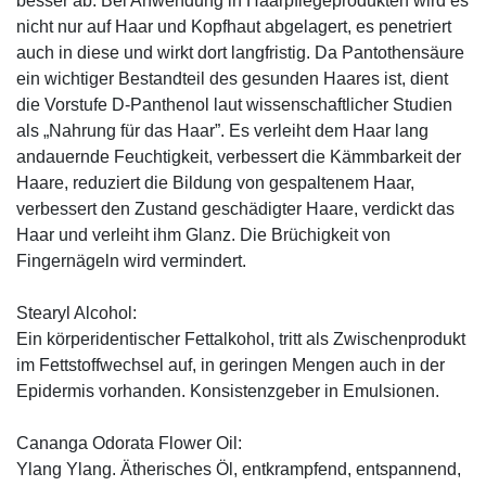
besser ab. Bei Anwendung in Haarpflegeprodukten wird es
nicht nur auf Haar und Kopfhaut abgelagert, es penetriert
auch in diese und wirkt dort langfristig. Da Pantothensäure
ein wichtiger Bestandteil des gesunden Haares ist, dient
die Vorstufe D-Panthenol laut wissenschaftlicher Studien
als „Nahrung für das Haar”. Es verleiht dem Haar lang
andauernde Feuchtigkeit, verbessert die Kämmbarkeit der
Haare, reduziert die Bildung von gespaltenem Haar,
verbessert den Zustand geschädigter Haare, verdickt das
Haar und verleiht ihm Glanz. Die Brüchigkeit von
Fingernägeln wird vermindert.
Stearyl Alcohol:
Ein körperidentischer Fettalkohol, tritt als Zwischenprodukt
im Fettstoffwechsel auf, in geringen Mengen auch in der
Epidermis vorhanden. Konsistenzgeber in Emulsionen.
Cananga Odorata Flower Oil:
Ylang Ylang. Ätherisches Öl, entkrampfend, entspannend,