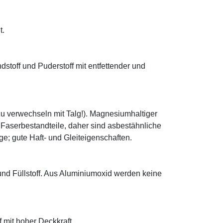
t.
ndstoff und Puderstoff mit entfettender und
zu verwechseln mit Talg!). Magnesiumhaltiger
e Faserbestandteile, daher sind asbestähnliche
; gute Haft- und Gleiteigenschaften.
 und Füllstoff. Aus Aluminiumoxid werden keine
f mit hoher Deckkraft