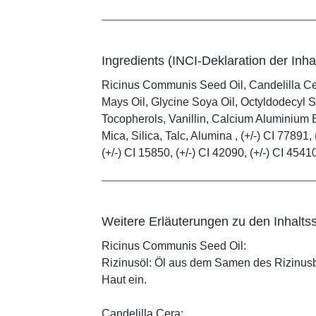
Ingredients (INCI-Deklaration der Inhal
Ricinus Communis Seed Oil, Candelilla C
Mays Oil, Glycine Soya Oil, Octyldodecyl S
Tocopherols, Vanillin, Calcium Aluminium B
Mica, Silica, Talc, Alumina , (+/-) CI 77891, 
(+/-) CI 15850, (+/-) CI 42090, (+/-) CI 4541
Weitere Erläuterungen zu den Inhaltss
Ricinus Communis Seed Oil:
Rizinusöl: Öl aus dem Samen des Rizinusbau
Haut ein.
Candelilla Cera: