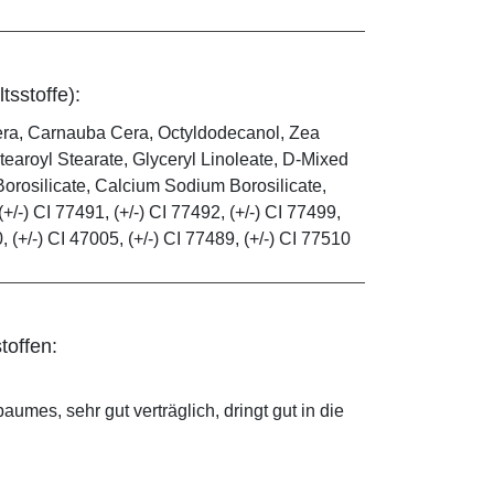
tsstoffe):
era, Carnauba Cera, Octyldodecanol, Zea
tearoyl Stearate, Glyceryl Linoleate, D-Mixed
orosilicate, Calcium Sodium Borosilicate,
(+/-) CI 77491, (+/-) CI 77492, (+/-) CI 77499,
0, (+/-) CI 47005, (+/-) CI 77489, (+/-) CI 77510
toffen:
mes, sehr gut verträglich, dringt gut in die