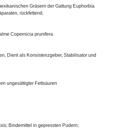
mexikanischen Gräsern der Gattung Euphorbia
äparaten, rückfettend.
alme Copernicia prunifera
n. Dient als Konsistenzgeber, Stabilisator und
len ungesättigter Fettsäuren
asis; Bindemittel in gepressten Pudern;