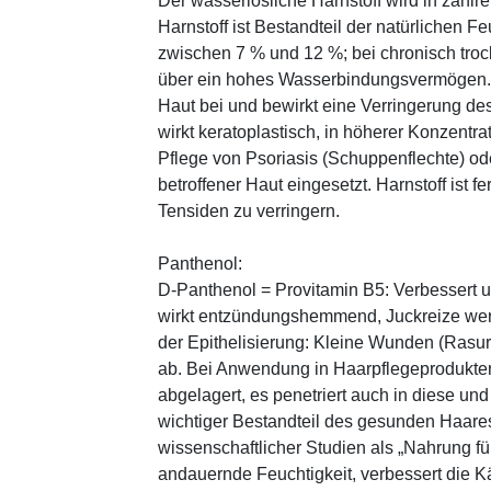
Der wasserlösliche Harnstoff wird in zahlr
Harnstoff ist Bestandteil der natürlichen F
zwischen 7 % und 12 %; bei chronisch trock
über ein hohes Wasserbindungsvermögen. E
Haut bei und bewirkt eine Verringerung de
wirkt keratoplastisch, in höherer Konzentra
Pflege von Psoriasis (Schuppenflechte) ode
betroffener Haut eingesetzt. Harnstoff ist fe
Tensiden zu verringern.
Panthenol:
D-Panthenol = Provitamin B5: Verbessert 
wirkt entzündungshemmend, Juckreize wer
der Epithelisierung: Kleine Wunden (Rasu
ab. Bei Anwendung in Haarpflegeprodukten
abgelagert, es penetriert auch in diese und
wichtiger Bestandteil des gesunden Haares 
wissenschaftlicher Studien als „Nahrung fü
andauernde Feuchtigkeit, verbessert die K