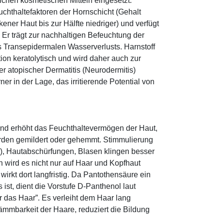
eichen kosmetischen Mitteln eingesetzt.
euchthaltefaktoren der Hornschicht (Gehalt
ener Haut bis zur Hälfte niedriger) und verfügt
r trägt zur nachhaltigen Befeuchtung der
s Transepidermalen Wasserverlusts. Harnstoff
tion keratolytisch und wird daher auch zur
r atopischer Dermatitis (Neurodermitis)
rner in der Lage, das irritierende Potential von
und erhöht das Feuchthaltevermögen der Haut,
den gemildert oder gehemmt. Stimmulierung
r), Hautabschürfungen, Blasen klingen besser
 wird es nicht nur auf Haar und Kopfhaut
 wirkt dort langfristig. Da Pantothensäure ein
ist, dient die Vorstufe D-Panthenol laut
r das Haar”. Es verleiht dem Haar lang
ämmbarkeit der Haare, reduziert die Bildung