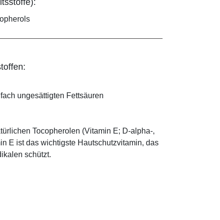
tsstoffe):
copherols
toffen:
ifach ungesättigten Fettsäuren
türlichen Tocopherolen (Vitamin E; D-alpha-,
n E ist das wichtigste Hautschutzvitamin, das
ikalen schützt.