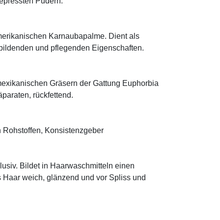
 gepressten Pudern.
rikanischen Karnaubapalme. Dient als
mbildenden und pflegenden Eigenschaften.
mexikanischen Gräsern der Gattung Euphorbia
äparaten, rückfettend.
 Rohstoffen, Konsistenzgeber
klusiv. Bildet in Haarwaschmitteln einen
s Haar weich, glänzend und vor Spliss und