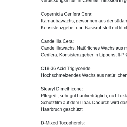
Verdickungsmittel in Cremes, Hilfsstoff in
Copernicia Cerifera Cera:
Karnaubawachs, gewonnen aus der südame
Konsistenzgeber und Basisrohstoff mit fil
Candelilla Cera:
Candelillawachs. Natürliches Wachs aus 
Cerifera, Konsistenzgeber in Lippenstift-Pr
C18-36 Acid Triglyceride:
Hochschmelzendes Wachs aus natürlichen
Stearyl Dimethicone:
Pflegeöl, sehr gut hautverträglich, nicht ok
Schutzfilm auf dem Haar. Dadurch wird da
Haarbruch geschützt.
D-Mixed Tocopherols: