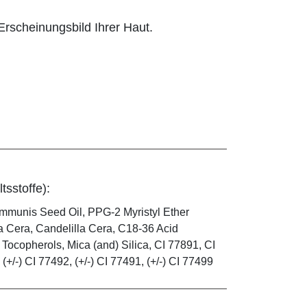
rscheinungsbild Ihrer Haut.
tsstoffe):
mmunis Seed Oil, PPG-2 Myristyl Ether
a Cera, Candelilla Cera, C18-36 Acid
 Tocopherols, Mica (and) Silica, CI 77891, CI
(+/-) CI 77492, (+/-) CI 77491, (+/-) CI 77499