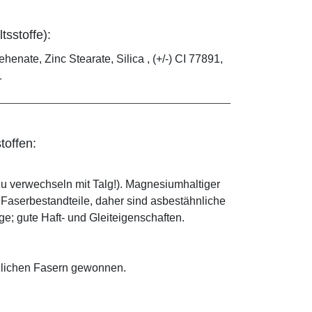
tsstoffe):
ehenate, Zinc Stearate, Silica , (+/-) CI 77891,
1
toffen:
zu verwechseln mit Talg!). Magnesiumhaltiger
e Faserbestandteile, daher sind asbestähnliche
; gute Haft- und Gleiteigenschaften.
anzlichen Fasern gewonnen.