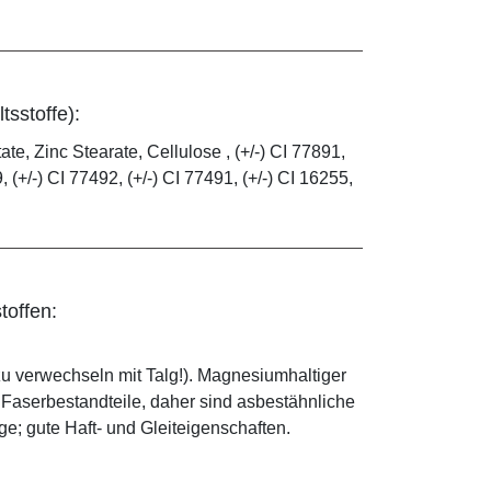
tsstoffe):
e, Zinc Stearate, Cellulose , (+/-) CI 77891,
, (+/-) CI 77492, (+/-) CI 77491, (+/-) CI 16255,
toffen:
zu verwechseln mit Talg!). Magnesiumhaltiger
e Faserbestandteile, daher sind asbestähnliche
; gute Haft- und Gleiteigenschaften.