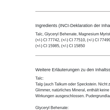
Ingredients (INCI-Deklaration der Inhal
Talc, Glyceryl Behenate, Magnesium Myristat
(+/-) CI 77742, (+/-) CI 77510, (+/-) CI 77499
(+/-) CI 15985, (+/-) CI 15850
Weitere Erläuterungen zu den Inhaltss
Talc:
Talg (auch Talkum oder Speckstein. Nicht 
Glimmer, natürliches Mineral, enthält kein
Wirkungen ausgeschlossen. Pudergrundlage
Glyceryl Behenate: