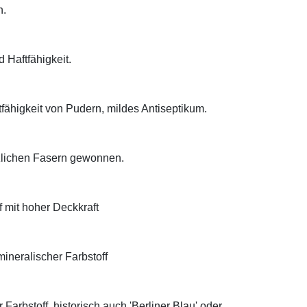
n.
d Haftfähigkeit.
tfähigkeit von Pudern, mildes Antiseptikum.
anzlichen Fasern gewonnen.
f mit hoher Deckkraft
ineralischer Farbstoff
Farbstoff, historisch auch 'Berliner Blau' oder