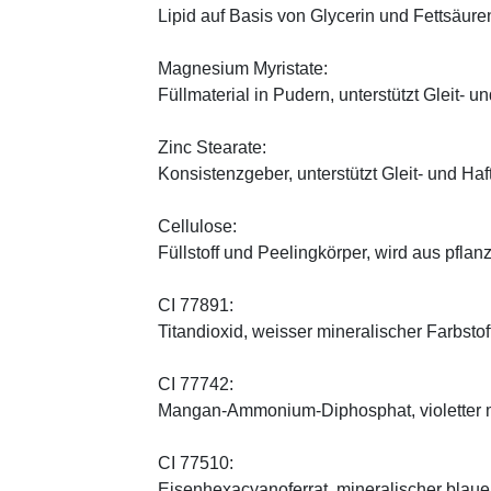
Lipid auf Basis von Glycerin und Fettsäure
Magnesium Myristate:
Füllmaterial in Pudern, unterstützt Gleit- un
Zinc Stearate:
Konsistenzgeber, unterstützt Gleit- und Haf
Cellulose:
Füllstoff und Peelingkörper, wird aus pfl
CI 77891:
Titandioxid, weisser mineralischer Farbstof
CI 77742:
Mangan-Ammonium-Diphosphat, violetter m
CI 77510:
Eisenhexacyanoferrat, mineralischer blauer 