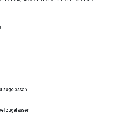
t
el zugelassen
ttel zugelassen