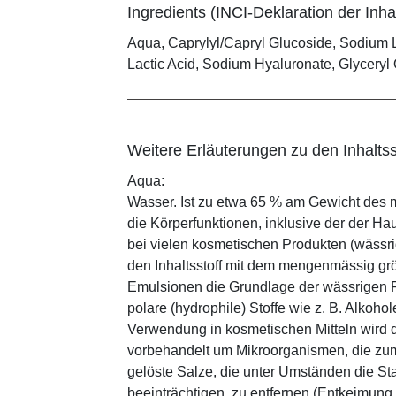
Ingredients (INCI-Deklaration der Inhal
Aqua, Caprylyl/Capryl Glucoside, Sodium L
Lactic Acid, Sodium Hyaluronate, Glycery
Weitere Erläuterungen zu den Inhaltss
Aqua:
Wasser. Ist zu etwa 65 % am Gewicht des m
die Körperfunktionen, inklusive der der Ha
bei vielen kosmetischen Produkten (wässr
den Inhaltsstoff mit dem mengenmässig grös
Emulsionen die Grundlage der wässrigen Ph
polare (hydrophile) Stoffe wie z. B. Alkoho
Verwendung in kosmetischen Mitteln wird d
vorbehandelt um Mikroorganismen, die zum
gelöste Salze, die unter Umständen die St
beeinträchtigen, zu entfernen (Entkeimung