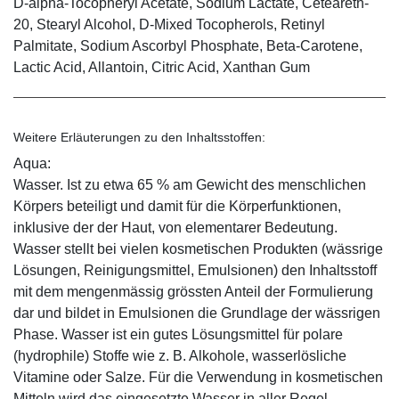
D-alpha-Tocopheryl Acetate, Sodium Lactate, Ceteareth-
20, Stearyl Alcohol, D-Mixed Tocopherols, Retinyl
Palmitate, Sodium Ascorbyl Phosphate, Beta-Carotene,
Lactic Acid, Allantoin, Citric Acid, Xanthan Gum
Weitere Erläuterungen zu den Inhaltsstoffen:
Aqua:
Wasser. Ist zu etwa 65 % am Gewicht des menschlichen
Körpers beteiligt und damit für die Körperfunktionen,
inklusive der der Haut, von elementarer Bedeutung.
Wasser stellt bei vielen kosmetischen Produkten (wässrige
Lösungen, Reinigungsmittel, Emulsionen) den Inhaltsstoff
mit dem mengenmässig grössten Anteil der Formulierung
dar und bildet in Emulsionen die Grundlage der wässrigen
Phase. Wasser ist ein gutes Lösungsmittel für polare
(hydrophile) Stoffe wie z. B. Alkohole, wasserlösliche
Vitamine oder Salze. Für die Verwendung in kosmetischen
Mitteln wird das eingesetzte Wasser in aller Regel